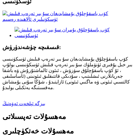
ئۈسكۈنىسى
قىسقىچە چۈشەندۈرۈش:
كۆپ باسقۇچلۇق يۇمشايدىغان سۇ بىر تەرەپ قىلىش ئۈسكۈنىسى
بىر خىل يۇقىرى ئۈنۈملۈك سۇ بىر تەرەپ قىلىش ئۈسكۈنىسى بولۇپ
، ئۇ كۆپ باسقۇچلۇق سۈزۈش ، ئىئون ئالماشتۇرۇش ۋە باشقا
جەريانلارنى ئىشلىتىپ ، سۇدىكى قاتتىقلىق ئىئونىنى (ئاساسلىقى
كالتسىي ئىئونى ۋە ماگنىي ئىئونى) ئازايتىدۇ ، شۇڭا سۇنى يۇمشاش
مەقسىتىگە يەتكىلى بولىدۇ.
بىزگە ئېلخەت ئەۋەتىڭ
مەھسۇلات تەپسىلاتى
مەھسۇلات خەتكۈچلىرى