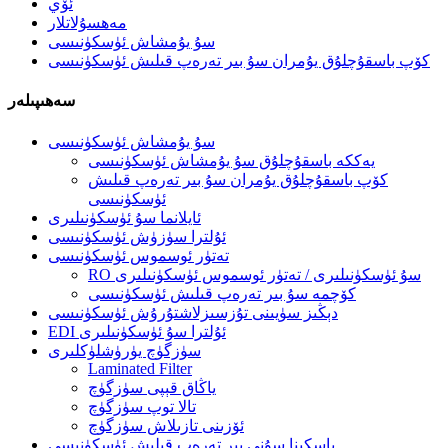
ئۆي
مەھسۇلاتلار
سۇ يۇمشاش ئۈسكۈنىسى
كۆپ باسقۇچلۇق يۇمران سۇ بىر تەرەپ قىلىش ئۈسكۈنىسى
سەھىپىلەر
سۇ يۇمشاش ئۈسكۈنىسى
يەككە باسقۇچلۇق سۇ يۇمشاش ئۈسكۈنىسى
كۆپ باسقۇچلۇق يۇمران سۇ بىر تەرەپ قىلىش
ئۈسكۈنىسى
ئايلانما سۇ ئۈسكۈنىلىرى
ئۇلترا سۈزۈش ئۈسكۈنىسى
تەتۈر ئوسموس ئۈسكۈنىسى
RO سۇ ئۈسكۈنىلىرى / تەتۈر ئوسموس ئۈسكۈنىلىرى
كۆچمە سۇ بىر تەرەپ قىلىش ئۈسكۈنىسى
دېڭىز سۈيىنى تۇزسىزلاشتۇرۇش ئۈسكۈنىسى
EDI ئۇلترا سۇ ئۈسكۈنىلىرى
سۈزگۈچ يۈرۈشلۈكلىرى
Laminated Filter
ياڭاق قېپى سۈزگۈچ
تالا توپ سۈزگۈچ
ئۆزىنى تازىلاش سۈزگۈچ
پاسكىنا سۇنى بىر تەرەپ قىلىش ئۈسكۈنىسى