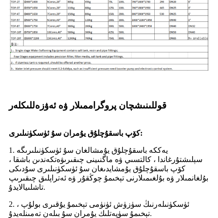
قوللىنىشچان پروگراممىلار ۋە ئەۋزەللىكلەر
كۆپ باسقۇچلۇق يۇمران سۇ ئۈسكۈنىلىرى:
1. يەككە باسقۇچلۇق يۇمشالغان سۇ ئۈسكۈنىلىرىگە
سېلىشتۇرغاندا ، كالتسىي ۋە ماگنىينى چىقىرىۋەتكەندىن باشقا ،
كۆپ باسقۇچلۇق يۇمشايدىغان سۇ ئۈسكۈنىلىرى سۇدىكى
بۇلغانمىلار ۋە بۇلغىمىلارنى تېخىمۇ چوڭقۇر ۋە ئەتراپلىق چىقىرىپ
تاشلىيالايدۇ.
2. ئۈسكۈنىلەرنىڭ سۈزۈش ئۈنۈمى تېخىمۇ يۇقىرى بولۇپ ،
تېخىمۇ سۈپەتلىك يۇمران سۇ بىلەن تەمىنلەيدۇ.