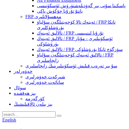
Air Flotation Equipment
پاسكىنا سۇنى بىر گەۋدىلەشتۈرۈش ئۈسكۈنىسى
يانتۇ تۇرۇبا چۆكۈش باكى
FRP مەھسۇلاتلىرى
ئەينەك تالا كۈچەيتىلگەن سۇلياۋ / FRP تانكا
يۈرۈشلۈكلىرى
تالالىق ئەينەك / FRP تۇرۇبا لىنىيىسى
تالالىق ئەينەك / FRP ئۈسكۈنىلىرى - مۇنار
يۈرۈشلۈكى
تالالىق ئەينەك / FRP سۈزگۈچ تانكا يۈرۈشلۈكى
تالالىق ئەينەك كۈچەيتىلگەن سۇلياۋ / FRP
زاپچاسلىرى
سۇ بىر تەرەپ قىلىش ئۈسكۈنىلىرىنىڭ زاپچاسلىرى
خەۋەرلەر
شىركەت خەۋەرلىرى
سانائەت خەۋەرلىرى
سوئال
بىز ھەققىدە
كۆرگەزمە
بىز بىلەن ئالاقىلىشىڭ
English