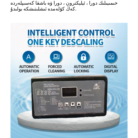
خىمىيىلىك دورا ، ئېلېكترون ، دورا ۋە باشقا كەسىپلەردە
كەڭ كۆلەمدە ئىشلىتىشكە بولىدۇ.