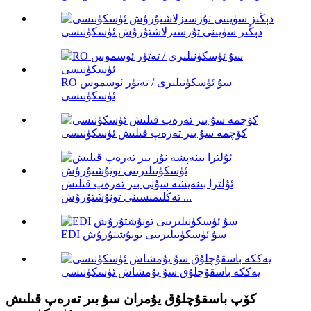
دېڭىز سۈيىنى تۇزسىزلاشتۇرۇش ئۈسكۈنىسى
RO سۇ ئۈسكۈنىلىرى / تەتۈر ئوسموس
ئۈسكۈنىسى
كۆچمە سۇ بىر تەرەپ قىلىش ئۈسكۈنىسى
ئۇلترا بىنەپشە سۇنى بىر تەرەپ قىلىش
تەڭلىمىسىنى تونۇشتۇرۇش ...
EDI سۇ ئۈسكۈنىلىرىنى تونۇشتۇرۇش
يەككە باسقۇچلۇق سۇ يۇمشاش ئۈسكۈنىسى
كۆپ باسقۇچلۇق يۇمران سۇ بىر تەرەپ قىلىش