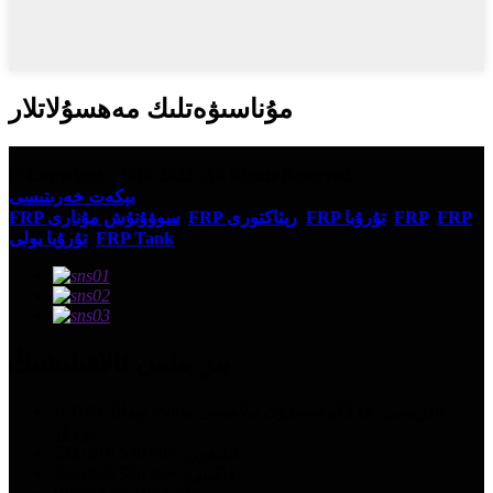
مۇناسىۋەتلىك مەھسۇلاتلار
© Copyright - 2010-2023: All Rights Reserved.
بېكەت خەرىتىسى
FRP
,
FRP
,
FRP تۇرۇبا
,
FRP رېئاكتورى
,
FRP سوۋۇتۇش مۇنارى
,
FRP Tank
,
تۇرۇبا يولى
بىز بىلەن ئالاقىلىشىڭ
ئادرېسى: جۇڭگو شەندۇڭ يىڭچيەن سانت ۋېفاڭ 13129-
نومۇر.
تېلېفون: +86 536 2221818
فاكىس: +86 536 2221919