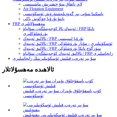
لاي پاتقاق سۇ چىقىرىش ماشىنىسى
Air Flotation Equipment
پاسكىنا سۇنى بىر گەۋدىلەشتۈرۈش ئۈسكۈنىسى
يانتۇ تۇرۇبا چۆكۈش باكى
FRP مەھسۇلاتلىرى
ئەينەك تالا كۈچەيتىلگەن سۇلياۋ / FRP تانكا
يۈرۈشلۈكلىرى
تالالىق ئەينەك / FRP تۇرۇبا لىنىيىسى
تالالىق ئەينەك / FRP ئۈسكۈنىلىرى - مۇنار يۈرۈشلۈكى
تالالىق ئەينەك / FRP سۈزگۈچ تانكا يۈرۈشلۈكى
تالالىق ئەينەك كۈچەيتىلگەن سۇلياۋ / FRP زاپچاسلىرى
سۇ بىر تەرەپ قىلىش ئۈسكۈنىلىرىنىڭ زاپچاسلىرى
ئالاھىدە مەھسۇلاتلار
كۆپ باسقۇچلۇق يۇمران سۇ بىر تەرەپ قىلىش
ئۈسكۈنىسى
سۇ بىر تەرەپ قىلىش ئۈسكۈنىلىرىنى يىغىۋېلىش