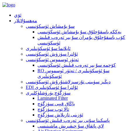
ئۆي
مەھسۇلاتلار
سۇ يۇمشاش ئۈسكۈنىسى
يەككە باسقۇچلۇق سۇ يۇمشاش ئۈسكۈنىسى
كۆپ باسقۇچلۇق يۇمران سۇ بىر تەرەپ قىلىش
ئۈسكۈنىسى
ئايلانما سۇ ئۈسكۈنىلىرى
ئۇلترا سۈزۈش ئۈسكۈنىسى
تەتۈر ئوسموس ئۈسكۈنىسى
كۆچمە سۇ بىر تەرەپ قىلىش ئۈسكۈنىسى
RO سۇ ئۈسكۈنىلىرى / تەتۈر ئوسموس
ئۈسكۈنىلىرى
دېڭىز سۈيىنى تۇزسىزلاشتۇرۇش ئۈسكۈنىسى
EDI ئۇلترا سۇ ئۈسكۈنىلىرى
سۈزگۈچ يۈرۈشلۈكلىرى
Laminated Filter
ياڭاق قېپى سۈزگۈچ
تالا توپ سۈزگۈچ
ئۆزىنى تازىلاش سۈزگۈچ
پاسكىنا سۇنى بىر تەرەپ قىلىش ئۈسكۈنىسى
لاي پاتقاق سۇ چىقىرىش ماشىنىسى