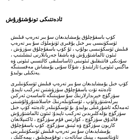
ئادەتتىكى تونۇشتۇرۇش
كۆپ باسقۇچلۇق يۇمشايدىغان سۇ بىر تەرەپ قىلىش
ئۈسكۈنىسى بىر خىل يۇقىرى ئۈنۈملۈك سۇ بىر تەرەپ
قىلىش ئۈسكۈنىسى بولۇپ ، ئۇ كۆپ باسقۇچلۇق سۈزۈش ،
ئىئون ئالماشتۇرۇش ۋە باشقا جەريانلارنى ئىشلىتىپ ،
سۇدىكى قاتتىقلىق ئىئونىنى (ئاساسلىقى كالتسىي ئىئونى ۋە
ماگنىي ئىئونى) ئازايتىدۇ ، شۇڭا سۇنى يۇمشاش مەقسىتىگە
يەتكىلى بولىدۇ.
كۆپ خىل يۇمشايدىغان سۇ بىر تەرەپ قىلىش ئۈسكۈنىلىرى
ئادەتتە تۆت باسقۇچلۇق سۈزۈشتىن تەركىب تاپىدۇ.
سۈزگۈچ خېرىدارلارنىڭ سۇ سۈپىتىگە ئاساسەن ئەركىن
بىرلەشتۈرۈلۈپ ، ئۈسكۈنىلەرنىڭ خاسلاشتۇرۇلۇشىنى
ئەمەلگە ئاشۇرغىلى بولىدۇ. بۇ ئۈسكۈنىلەر ئادەتتە كۆپ خىل
سۈزگۈچ بۆلەكلىرىدىن تەركىب تاپىدۇ: ئىئون ئالماشتۇرۇش
قالدۇق سۈزگۈچ ، كۋارتس قۇم سۈزگۈچ ، ئاكتىپلانغان
كاربون سۈزگۈچ ۋە ئېنىق سۈزگۈچ. كۆپ باسقۇچلۇق
يۇمشايدىغان سۇ بىر تەرەپ قىلىش ئۈسكۈنىلىرىنى
ئاۋىئاتسىيە ، يېنىك سانائەت ، توقۇمىچىلىق ، يېمەكلىك ،