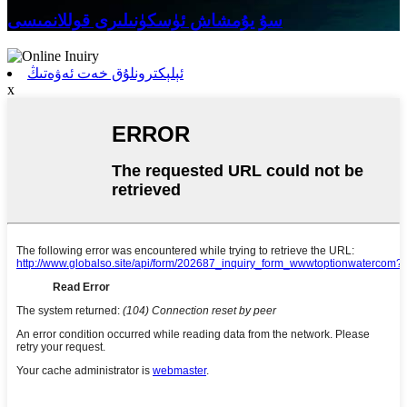
سۇ يۇمشاش ئۈسكۈنىلىرى قوللانمىسى
ئېلېكترونلۇق خەت ئەۋەتىڭ
x