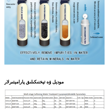
مودېل ۋە تېخنىكىلىق پارامېتىرلار