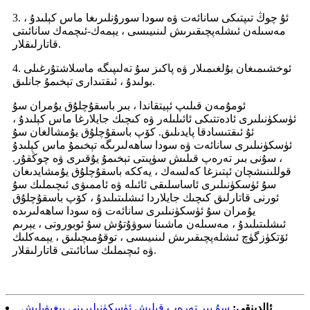
3. ئۇ چوڭ تىپتىكى سانائەت ۋە سودا سورۇنلىرىغا ماس كېلىدۇ ،
مەسىلەن ئىشلەپچىقىرىش لىنىيىسى ، يېمەك-ئىچمەك سانائىتى
قاتارلىقلار.
4. ئوخشىمىغان بۇلغىمىلار ۋە پاكىز سۇ تەلىپىگە ماسلاشتۇرغىلى
بولىدۇ ، ئىقتىدارى تېخىمۇ جانلىق.
ئومۇمەن قىلىپ ئېيتقاندا ، بىر باسقۇچلۇق يۇمران سۇ
ئۈسكۈنىلىرى ئادەتتىكى ئائىلىلەر ۋە كىچىك جايلارغا ماس كېلىدۇ ،
ئۇ ئىقتىسادقا پايدىلىق. كۆپ باسقۇچلۇق يۇمشالغان سۇ
ئۈسكۈنىلىرى سانائەت ۋە سودا ساھەلىرىگە تېخىمۇ ماس كېلىدۇ
، سۇنى بىر تەرەپ قىلىش سۈپىتى تېخىمۇ يۇقىرى ۋە چوڭقۇر.
قوللىنىشچان ئېتىزغا كەلسەك ، يەككە باسقۇچلۇق يۇمشايدىغان
سۇ ئۈسكۈنىلىرى ئاساسلىقى ئائىلە ۋە ئاممىۋى ئىچىملىك ​​سۇ
ئورنى قاتارلىق كىچىك جايلاردا ئىشلىتىلىدۇ ، كۆپ باسقۇچلۇق
يۇمران سۇ ئۈسكۈنىلىرى سانائەت ۋە سودا ساھەلىرىدە
ئىشلىتىلىدۇ ، مەسىلەن ماشىنا سوۋۇتۇش سۇ ئوبوروتى ، يېرىم
ئۆتكۈزگۈچ ئىشلەپچىقىرىش لىنىيىسى ، توقۇمىچىلىق ، يېمەكلىك
ۋە ئىچىملىك ​​سانائىتى قاتارلىقلار.
ئالدىنقى:
سۇ بىر تەرەپ قىلىش ئۈسكۈنىلىرىنى يىغىۋېلىش