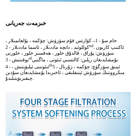
خىزمەت جەريانى
خام سۇ - 1-. كۋارتس قۇم سۈزۈش: چۆكمە ، بۇلغانمىلار ،
nd
. ئاكتىپ كاربون
كوللوئىد ، دانچە ماددىلار ، ئاسما ماددىلار - 2
سۈزۈش: پۇراق ، قالدۇق خلور ، ھەقسىز خلور ، خلورنى
rd
يۇمشايدىغان رېلىن: كالتسىي ئىئونى ، ماگنىي
يوقىتىش - 3
th
ئېنىق سۈزگۈچ: چۆكمە ، ژۇرنال ، 5
ئىئونىنى ئېلىۋېتىش ، - 4
مىكرووننىڭ سۈزۈش ئېنىقلىقى ، ئاخىرىدا يۇمشايدىغان سۇدىن
چىقىرىۋېتىلىدۇ.