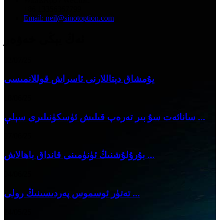
WhatsApp / WeChat:
+86 13356367799
Email: neil@sinotoption.com
ئەڭ يېڭى خەۋەر
02/07/25
يۇمشاق دېتاللارنى ئاسراش قوللانمىسى
18/06/25
سانائەت سۇ بىر تەرەپ قىلىش ئۈسكۈنىلىرى سېلې ...
07/06/25
بۇرۇلۇشنىڭ ئۈنۈمىنى قانداق باھالاش ...
04/06/25
تەتۈر ئوسموس پەردىسىنىڭ رولى ...
24/05/25